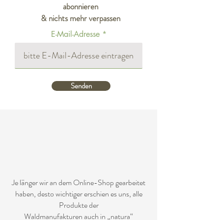
abonnieren
& nichts mehr verpassen
E-Mail-Adresse
Senden
Der
Wald
manufakturen
-Laden
in
Bayerisch Eisenstein
Je länger wir an dem Online-Shop gearbeitet
haben, desto wichtiger erschien es uns, alle
Produkte der
Waldmanufakturen auch in „natura“