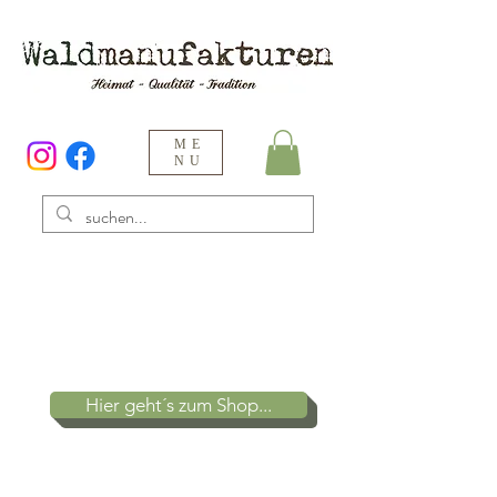
ME
NU
Dinge von Menschen die in der
Region leben
für Menschen, die die Region lieben.
Hier geht´s zum Shop...