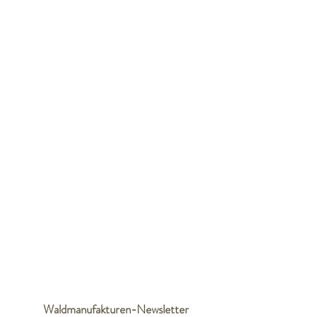
einer traditionsreichen Gegend.
Als Kunde der Waldmanufakturen kann man
sich verlassen, dass man
Handwerkskunst,
Spezialitäten
und schöne Dinge mit Seele der Region
bekommt.
Waldmanufakturen-Newsletter