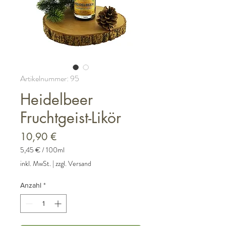
Artikelnummer: 95
Heidelbeer
Fruchtgeist-Likör
Preis
10,90 €
5,45 €
/
100ml
5,45 €
inkl. MwSt.
|
zzgl. Versand
pro
100
Anzahl
*
Milliliter