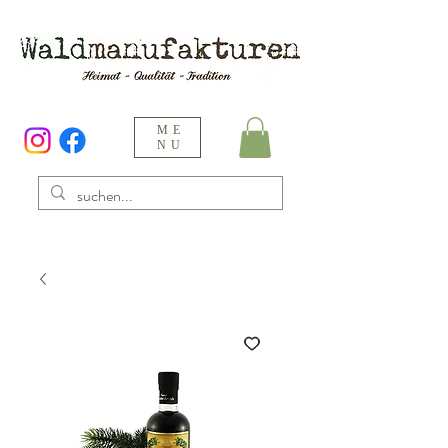
ME
NU