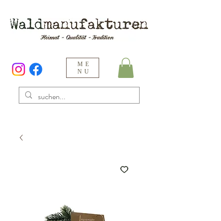
ME
NU