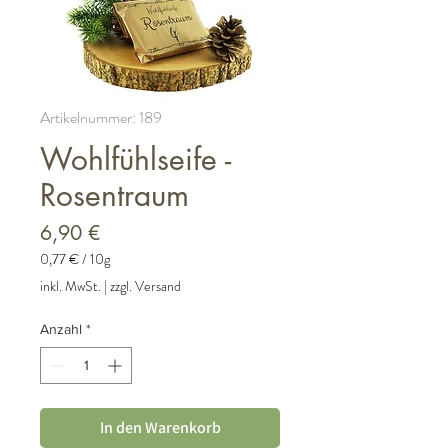
Artikelnummer: 189
Wohlfühlseife -
Rosentraum
Preis
6,90 €
0,77 €
/
10g
0,77 €
inkl. MwSt.
|
zzgl. Versand
pro
10
Anzahl
*
Gramm
In den Warenkorb