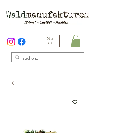
ME
NU