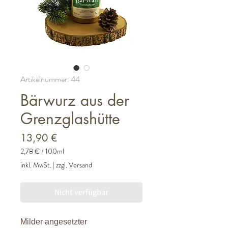
Artikelnummer: 44
Bärwurz aus der
Grenzglashütte
Preis
13,90 €
2,78 €
/
100ml
2,78 €
inkl. MwSt.
|
zzgl. Versand
pro
100
Milliliter
Nicht verfügbar
Milder angesetzter