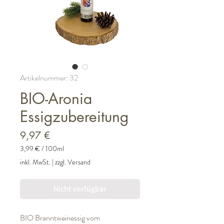
Artikelnummer: 32
BIO-Aronia
Essigzubereitung
Preis
9,97 €
3,99 €
/
100ml
3,99 €
inkl. MwSt.
|
zzgl. Versand
pro
100
Milliliter
Nicht verfügbar
BIO Branntweinessig vom