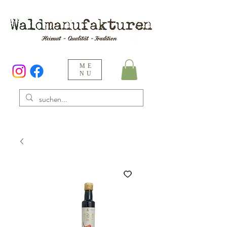
ME
NU