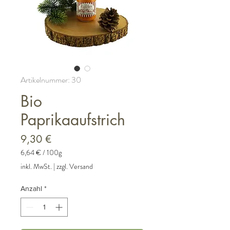
Artikelnummer: 30
Bio
Paprikaaufstrich
Preis
9,30 €
6,64 €
/
100g
6,64 €
inkl. MwSt.
|
zzgl. Versand
pro
100
Anzahl
*
Gramm