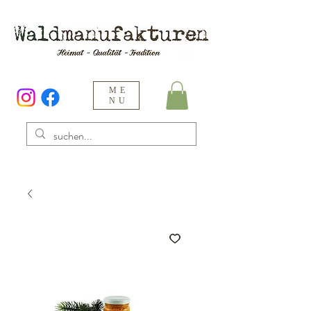
ME
NU