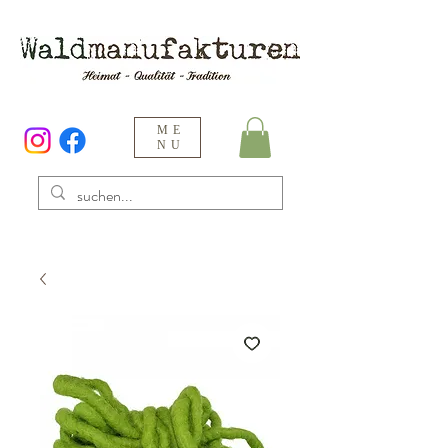
ME
NU