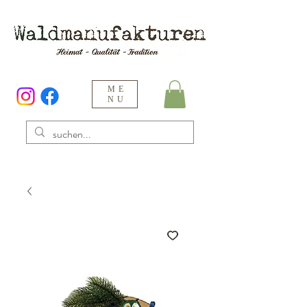
ME
NU