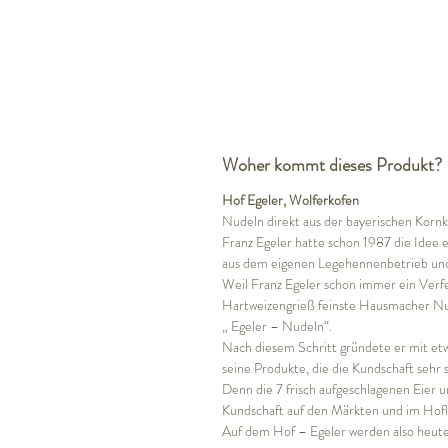
Woher kommt dieses Produkt?
Hof Egeler, Wolferkofen
Nudeln direkt aus der bayerischen Ko
Franz Egeler hatte schon 1987 die Idee 
aus dem eigenen Legehennenbetrieb und 
Weil Franz Egeler schon immer ein Verfe
Hartweizengrieß feinste Hausmacher Nud
„ Egeler – Nudeln“.
Nach diesem Schritt gründete er mit et
seine Produkte, die die Kundschaft sehr s
Denn die 7 frisch aufgeschlagenen Eier 
Kundschaft auf den Märkten und im Hofl
Auf dem Hof – Egeler werden also heute