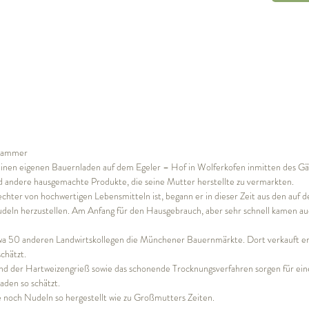
rnkammer
einen eigenen Bauernladen auf dem Egeler – Hof in Wolferkofen inmitten des Gä
andere hausgemachte Produkte, die seine Mutter herstellte zu vermarkten.
chter von hochwertigen Lebensmitteln ist, begann er in dieser Zeit aus den auf
eln herzustellen. Am Anfang für den Hausgebrauch, aber sehr schnell kamen a
wa 50 anderen Landwirtskollegen die Münchener Bauernmärkte. Dort verkauft e
chätzt.
und der Hartweizengrieß sowie das schonende Trocknungsverfahren sorgen für ein
aden so schätzt.
 noch Nudeln so hergestellt wie zu Großmutters Zeiten.