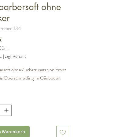
barbersaft ohne
ker
nummer: 134
Preis
€
00ml
t.
|
zzgl. Versand
rsaft ohne Zuckerzusatz von Franz
us Oberschneiding im Gäuboden.
ngabe:
habarber
n Warenkorb