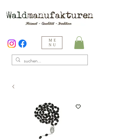
ME
NU