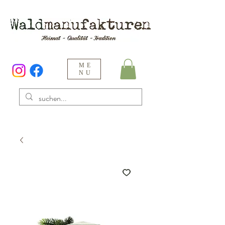
ME
NU