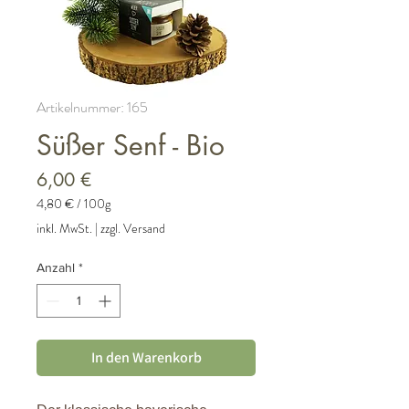
Artikelnummer: 165
Süßer Senf - Bio
Preis
6,00 €
4,80 €
/
100g
4,80 €
inkl. MwSt.
|
zzgl. Versand
pro
100
Anzahl
*
Gramm
In den Warenkorb