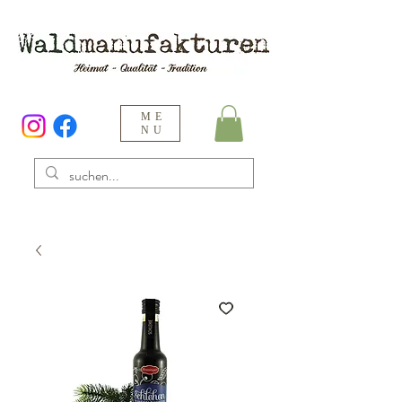
ME
NU