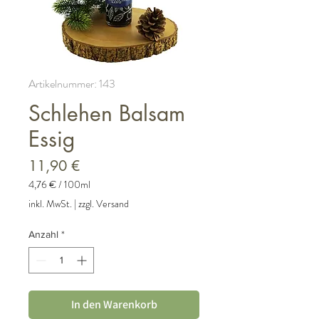
Artikelnummer: 143
Schlehen Balsam
Essig
Preis
11,90 €
4,76 €
/
100ml
4,76 €
inkl. MwSt.
|
zzgl. Versand
pro
100
Anzahl
*
Milliliter
In den Warenkorb