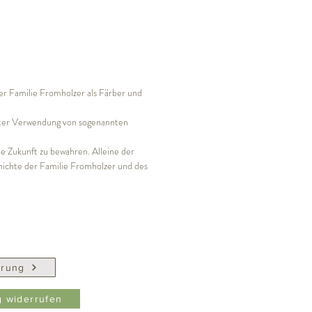
er Familie Fromholzer als Färber und
nter Verwendung von sogenannten
ie Zukunft zu bewahren. Alleine der
hichte der Familie Fromholzer und des
erung
g widerrufen