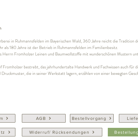
n
rberei in Ruhmannsfelden im Bayerischen Wald, 360 Jahre reicht die Tradition d
r als 180 Jahre ist der Betrieb in Ruhmannsfelden im Familienbesitz.
 des Herrn Fromholzer Leinen und Baumwollstoffe mit wunderschönen Mustern u
osef Fromholzer bestrebt, das jahrhundertalte Handwerk und Fachwissen auch für d
Druckmuster, die in seiner Werkstatt lagern, erzählen von einer bewegten Gesc
um
AGB
Bestellvorgang
Lief
tz
Widerruf/ Rücksendungen
Bestellun