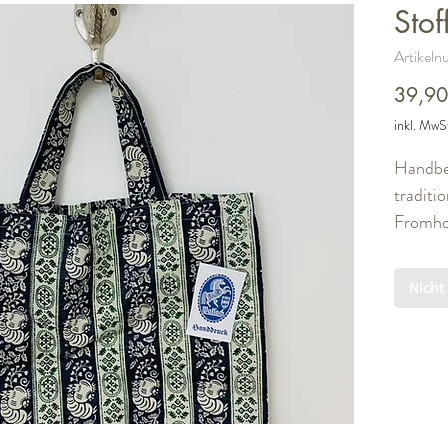
Stof
Artikeln
39,90
inkl. MwS
Handbe
traditi
Fromho
Nicht