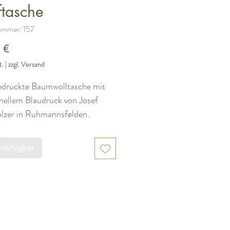
ftasche
ummer: 157
Preis
 €
t.
|
zzgl. Versand
druckte Baumwolltasche mit
onellem Blaudruck von Josef
lzer in Ruhmannsfelden.
 verfügbar