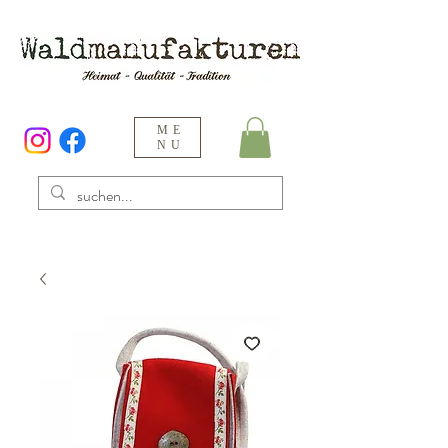
ME
NU