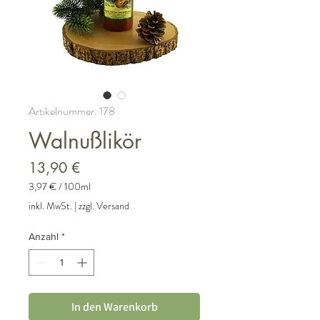
Artikelnummer: 178
Walnußlikör
Preis
13,90 €
3,97 €
/
100ml
3,97 €
inkl. MwSt.
|
zzgl. Versand
pro
100
Anzahl
*
Milliliter
In den Warenkorb