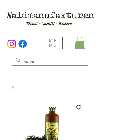
ME
NU