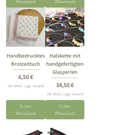
Warenkorb
Warenkorb
Handbedrucktes
Halskette mit
Brotzeittuch
handgefertigten
Glasperlen
Preis
6,50 €
Preis
34,50 €
inkl. MwSt.
|
zzgl. Versand
inkl. MwSt.
|
zzgl. Versand
In den
In den
Warenkorb
Warenkorb