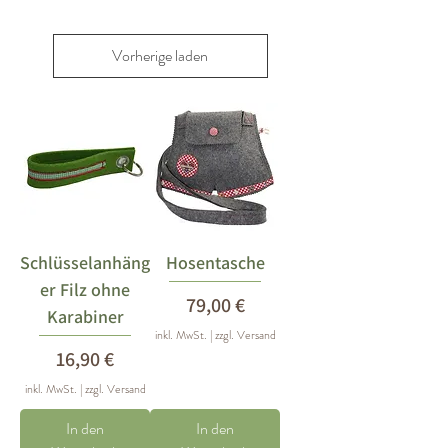
Vorherige laden
Schlüsselanhäng
Hosentasche
er Filz ohne
Preis
79,00 €
Karabiner
inkl. MwSt.
|
zzgl. Versand
Preis
16,90 €
inkl. MwSt.
|
zzgl. Versand
In den
In den