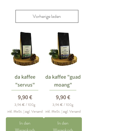
Vorherige laden
da kaffee
da kaffee "guad
"servus"
moang"
Preis
Preis
9,90 €
9,90 €
3,96 €
/
100g
3,96 €
/
100g
3
3
inkl. MwSt.
|
zzgl. Versand
inkl. MwSt.
|
zzgl. Versand
,
,
9
9
In den
6
In den
6
Warenkorb
Warenkorb