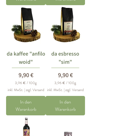
€
€
p
p
r
r
o
o
1
1
0
0
0
0
G
G
r
r
a
a
m
m
m
m
da kaffee "anfilo
da esbresso
woid"
"sim"
Preis
Preis
9,90 €
9,90 €
3,96 €
/
100g
3,96 €
/
100g
3
3
inkl. MwSt.
|
zzgl. Versand
inkl. MwSt.
|
zzgl. Versand
,
,
9
9
In den
6
In den
6
Warenkorb
Warenkorb
€
€
p
p
r
r
o
o
1
1
0
0